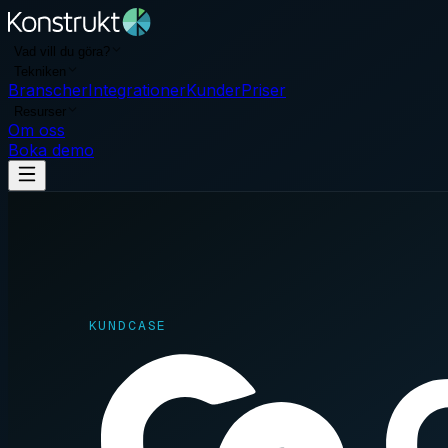
Vad vill du göra?
Tekniken
Branscher
Integrationer
Kunder
Priser
Resurser
Om oss
Boka demo
KUNDCASE