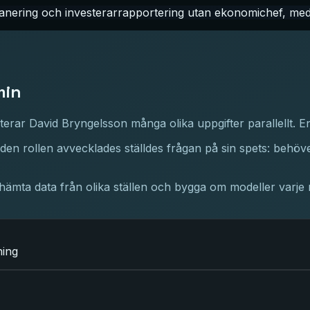
anering och investerarrapportering utan ekonomichef, med 
min
nterar David Bryngelsson många olika uppgifter parallellt.
n rollen avvecklades ställdes frågan på sin spets: behöver v
, hämta data från olika ställen och bygga om modeller varje mån
ning