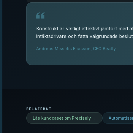
Konstrukt är väldigt effektivt jämfört med 
intäktsdrivare och fatta välgrundade beslut m
Andreas Missirlis Eliasson, CFO Beatly
RELATERAT
Läs kundcaset om Precisely →
Automatiser