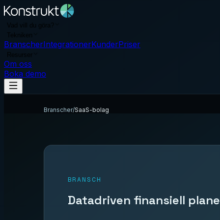
Vad vill du göra?
Tekniken
Branscher
Integrationer
Kunder
Priser
Resurser
Om oss
Boka demo
Branscher
/
SaaS-bolag
BRANSCH
Datadriven finansiell plan