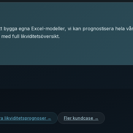
att bygga egna Excel-modeller, vi kan prognostisera hela vå
ed full likviditetsöversikt.
a likviditetsprognoser →
Fler kundcase →