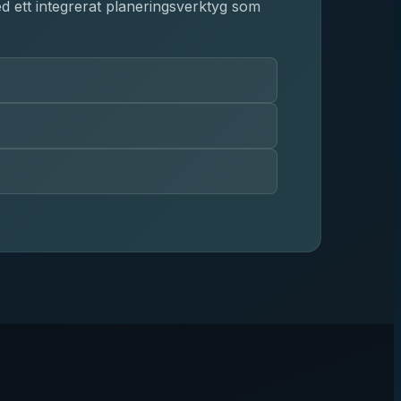
d ett integrerat planeringsverktyg som