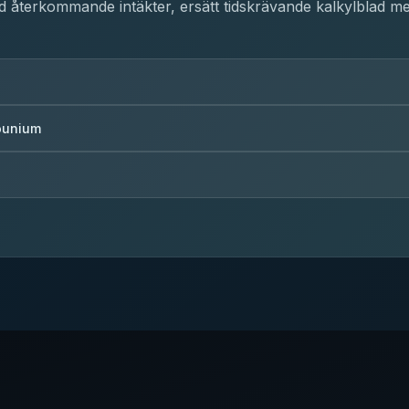
d återkommande intäkter, ersätt tidskrävande kalkylblad me
Younium