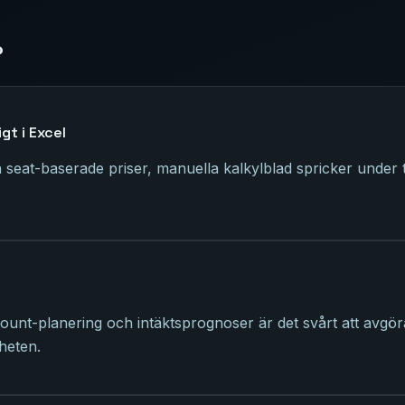
?
gt i Excel
eat-baserade priser, manuella kalkylblad spricker under 
nt-planering och intäktsprognoser är det svårt att avgöra nä
heten.