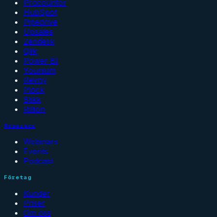
Procountor
HubSpot
Pipedrive
Upsales
Zendesk
Qlik
Power BI
Younium
Revny
Plock
Blikk
Rillion
Resurser
Webinars
Events
Podcast
Företag
Kunder
Priser
Om oss