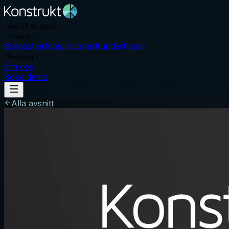
Vad vill du göra?
Tekniken
Branscher
Integrationer
Kunder
Priser
Resurser
Om oss
Boka demo
Alla avsnitt