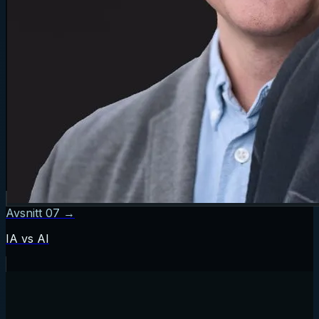
Avsnitt
07
→
IA vs AI