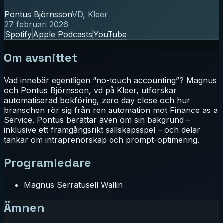
Pontus Björnsson
VD, Kleer
27 februari 2026
Spotify
Apple Podcasts
YouTube
Om avsnittet
Vad innebär egentligen “no-touch accounting”? Magnus
och Pontus Björnsson, vd på Kleer, utforskar
automatiserad bokföring, zero day close och hur
branschen rör sig från ren automation mot Finance as a
Service. Pontus berättar även om sin bakgrund –
inklusive ett framgångsrikt sällskapsspel – och delar
tankar om intraprenörskap och prompt-optimering.
Programledare
Magnus Serratusell Wallin
Ämnen