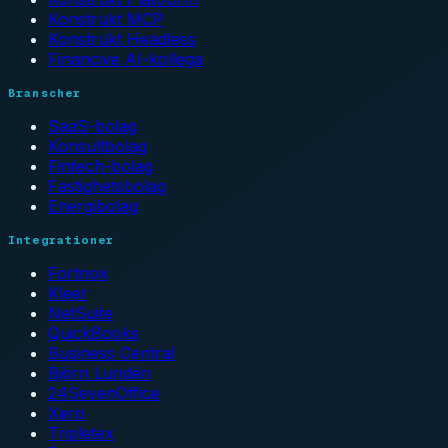
Konstrukt MCP
Konstrukt Headless
Financive AI-kollega
Branscher
SaaS-bolag
Konsultbolag
Fintech-bolag
Fastighetsbolag
Energibolag
Integrationer
Fortnox
Kleer
NetSuite
QuickBooks
Business Central
Björn Lundén
24SevenOffice
Xero
Tripletex