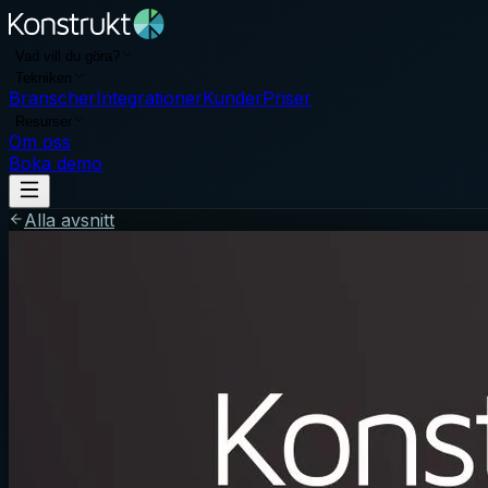
Vad vill du göra?
Tekniken
Branscher
Integrationer
Kunder
Priser
Resurser
Om oss
Boka demo
Alla avsnitt