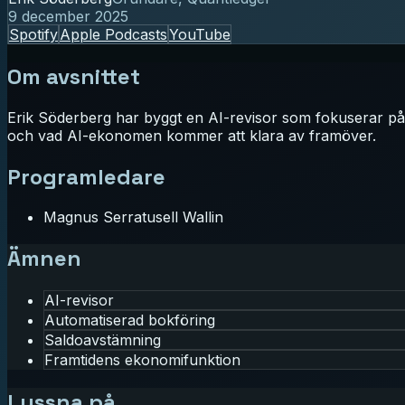
9 december 2025
Spotify
Apple Podcasts
YouTube
Om avsnittet
Erik Söderberg har byggt en AI-revisor som fokuserar på
och vad AI-ekonomen kommer att klara av framöver.
Programledare
Magnus Serratusell Wallin
Ämnen
AI-revisor
Automatiserad bokföring
Saldoavstämning
Framtidens ekonomifunktion
Lyssna på