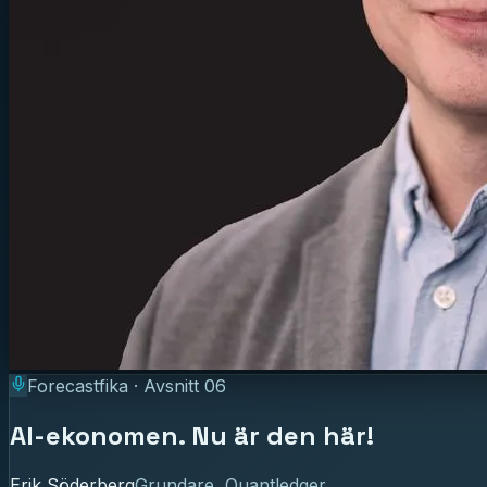
Forecastfika · Avsnitt
06
AI-ekonomen. Nu är den här!
Erik Söderberg
Grundare, Quantledger